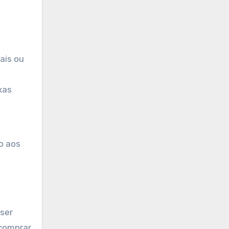
ais ou
xas
o aos
ser
 comprar