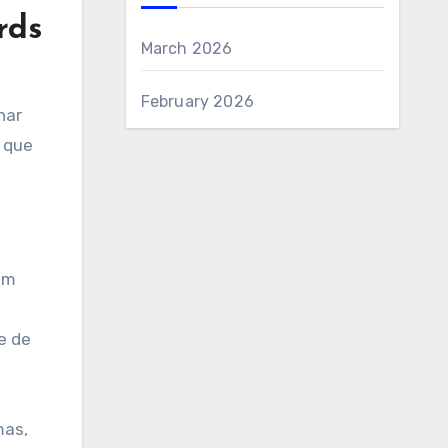
rds
March 2026
February 2026
har
 que
em
e de
mas,