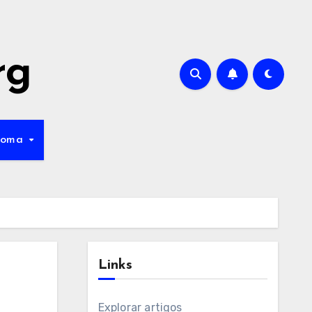
rg
ioma
Links
Explorar artigos