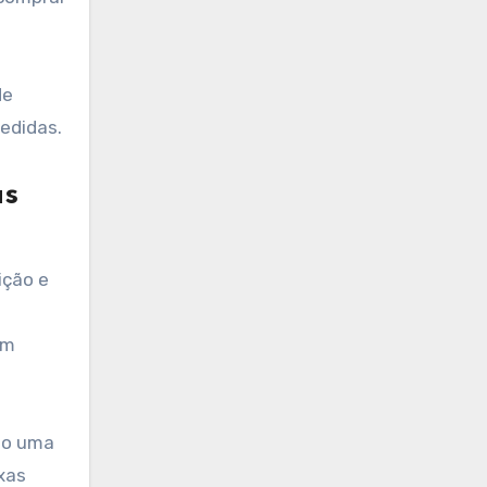
de
edidas.
as
ição e
em
do uma
xas