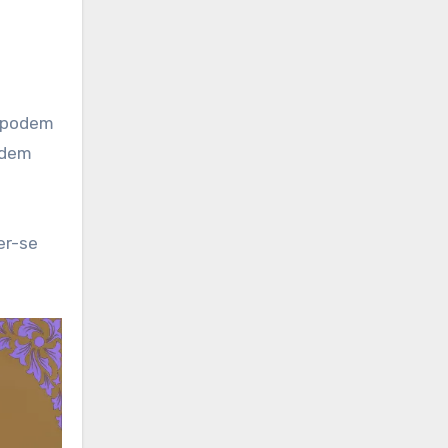
e podem
odem
er-se