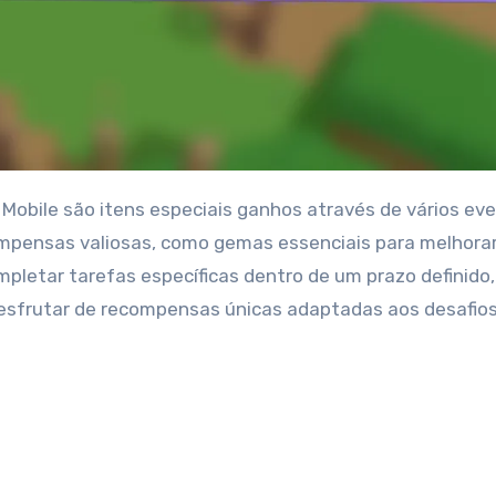
ompensas valiosas, como gemas essenciais para melhorar
mpletar tarefas específicas dentro de um prazo definido,
esfrutar de recompensas únicas adaptadas aos desafio